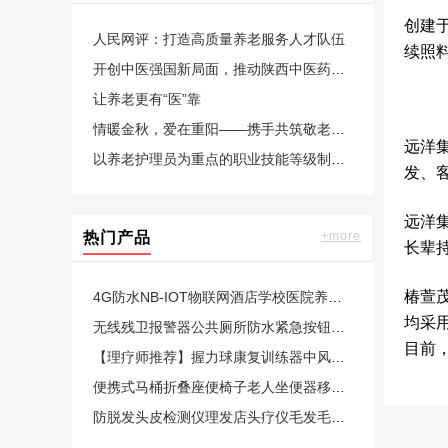
创建
人民网评：打造高质量养老服务人才队伍
续照
开创中医强国新局面，推动陕西中医药高质量发展
让养老更有“医”靠
情暖金秋，爱在重阳——携手共筑敬老爱老新风尚
远洋
以养老护理员为重点的职业技能等级制度将推行
发、
远洋
热门产品
+more
长辈
椿萱
4G防水NB-IOT物联网酒店学校医院养老院老人社区卫生间公共厕所一键式紧急无线呼叫报警器按钮电话脑远程
均采
无线残卫报警器公共厕所防水紧急按钮老人呼叫器残疾人卫生间声光告警无需布线远距离大音量一键求助报警系统
目前
【理疗师推荐】握力球康复训练器中风偏瘫无力手指手部力量锻炼
便携式马桶折叠座便椅子老人坐便器移动厕所拉屎凳蹲坑神器可洗澡
防脱发头皮检测仪理发店头疗仪毛发毛囊高清多功能一体机头部理疗