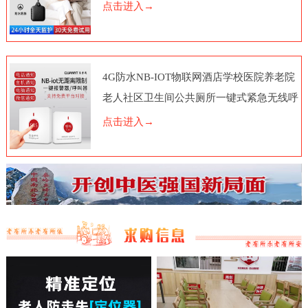
点击进入→
4G防水NB-IOT物联网酒店学校医院养老院
老人社区卫生间公共厕所一键式紧急无线呼
叫报警器按钮电话脑远程
点击进入→