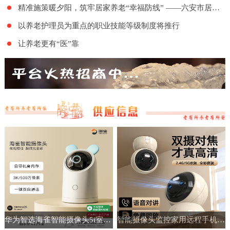
精准施策暖夕阳，筑牢居家养老“幸福防线” ——六安市居家和社区基本养老服务提升行动项目舒城地区的全面实施
以养老护理员为重点的职业技能等级制度将推行
让养老更有“医”靠
华为智选海雀智能摄像头5i室内家用手机远程360°无线监控摄像机
智能摄像头监控家用远程手机带语音360度高清夜视室内无线免插电