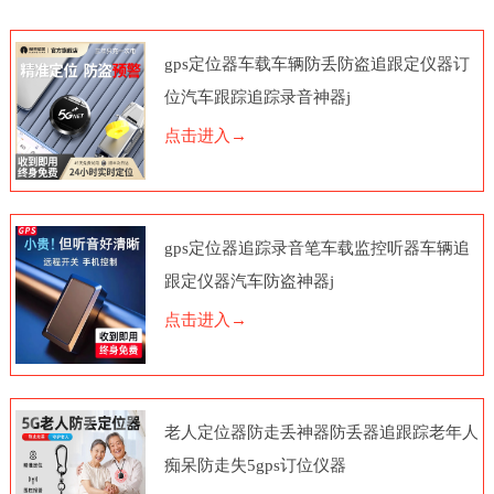
gps定位器车载车辆防丢防盗追跟定仪器订
位汽车跟踪追踪录音神器j
点击进入→
gps定位器追踪录音笔车载监控听器车辆追
跟定仪器汽车防盗神器j
点击进入→
老人定位器防走丢神器防丢器追跟踪老年人
痴呆防走失5gps订位仪器