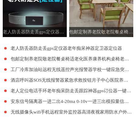
老人防丢器防走丢gps定仪器老年痴呆神器定卫器定位器
包邮定制养老院敬老院餐桌椅适老化医养康养机构桌椅老年公寓家具
老人防丢器防走丢gps定仪器老年痴呆神器定卫器定位器
包邮定制养老院敬老院餐桌椅适老化医养康养机构桌椅老年公寓家具
工厂冷库加油站远程无线遥控声光报警器学校一键应急突发紧急呼叫
酒店呼叫器SOS无线报警器紧急求救按钮月子中心医院养老院LORA远距离呼叫系统餐厅工厂餐饮呼叫器医护呼叫器
老人定位电话手环老年痴呆防走丢跟踪神器gps订位器一键报警手表
安东信号隔离器一进二出4-20ma 0-10v一进三出模拟量信号隔离器
无线摄像头wifi手机远程室外监控器高清夜视家用防水户外探头套装