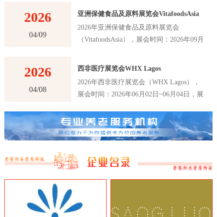
2026
亚洲保健食品及原料展览会VitafoodsAsia
2026年亚洲保健食品及原料展览会
04/09
（VitafoodsAsia），展会时间：2026年09月
02日~09月04日，展会地点：泰国-曼谷-60
New Ratchadapisek Rd., Khlong Toei,
2026
西非医疗展览会WHX Lagos
Bangkok 10110, Thailand-曼谷诗丽吉王后国
2026年西非医疗展览会（WHX Lagos），
家会议中心（QSNCC），主办方：Informa
04/08
展会时间：2026年06月02日~06月04日，展
Markets，举办周期：一年一届，展会面
会地点：尼日利亚-拉各斯-Plot 2 & 3, Water
积：30000平米，参展观众：41000人，参展
Corporation Dr, Victoria Island 106104,
商数量及参展品牌达到1120家。亚洲保健食
Annex, Lagos, 尼日利亚-拉各斯世博中心，
品及原料展览会VitafoodsAsia首届举办时间
主办方：英富曼展览集团，举办周期：一年
是在2011年，是亚洲最大的保健食品及原料
一届，展会面积：25000平米，参展观众：
展览会之一。展览会每年举办一次，为参展
16147人，参展商数量及参展品牌达到180
商和观众提供了一个交流和合作的平台，以
家。西非医疗展览会WHX Lagos是西非地
推动亚洲保健食品及原料行业的创新和发
区最大、最重要的医疗行业展览会之一，该
展。VitafoodsAsia展览会吸引了来自亚洲和
展览会是医疗行业的专业展览会，吸引了来
世界各地的专业人士和制造商，包括保健食
自世界各地的医疗设备制造商、医疗器械制