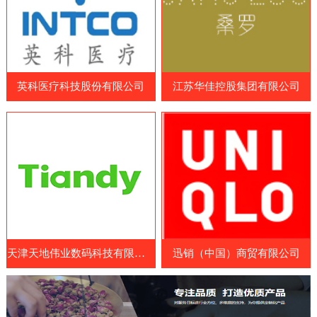
品和营养补充剂制造商、原料和配料供应
造商、药品制造商、医疗耗材供应商和相关
商、包装和设备制造商等。参展国家包括中
企业等专业人士。WHX Lagos展览会展示
国、日本、韩国、澳大利亚、美国、欧洲
了最新的医疗设备、技术和服务，包括医疗
等。展览会涵盖了各种保健食品及原料领
成像设备、手术器械、诊断设备、康复设
域，包括膳食补充剂、功能性食品、特殊医
英科医疗科技股份有限公司
江苏华佳控股集团有限公司
备、医疗耗材和药品等。参展商可以展示其
学用途食品、天然保健
最新的医疗设备、技术和服务，与其他业内
人士交流经验和建立联系。此外，WHX
Lagos展览会还提供了一系列的研讨会和论
坛，向参展商和参观者提供了医疗行业的最
新见解、经验和知识。展览会
天津天地伟业数码科技有限公司
迅销（中国）商贸有限公司