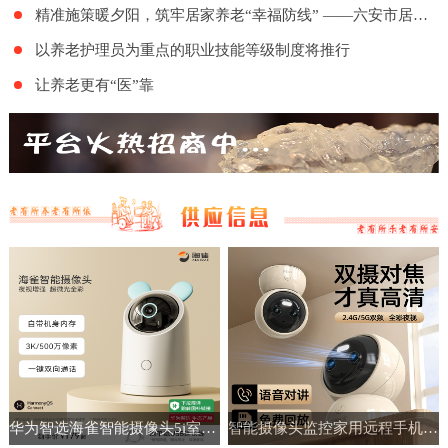
精准施策暖夕阳，筑牢居家养老“幸福防线” ——六安市居家和社区基本养老服务提升行动项目舒城地区的全面实施
以养老护理员为重点的职业技能等级制度将推行
让养老更有“医”靠
华为智选海雀智能摄像头5i室内家用手机远程360°无线监控摄像机
智能摄像头监控家用远程手机带语音360度高清夜视室内无线免插电