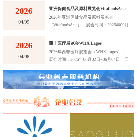
2026
亚洲保健食品及原料展览会VitafoodsAsia
2026年亚洲保健食品及原料展览会
04/09
（VitafoodsAsia），展会时间：2026年09月
02日~09月04日，展会地点：泰国-曼谷-60
New Ratchadapisek Rd., Khlong Toei,
2026
西非医疗展览会WHX Lagos
Bangkok 10110, Thailand-曼谷诗丽吉王后国
2026年西非医疗展览会（WHX Lagos），
家会议中心（QSNCC），主办方：Informa
04/08
展会时间：2026年06月02日~06月04日，展
Markets，举办周期：一年一届，展会面
会地点：尼日利亚-拉各斯-Plot 2 & 3, Water
积：30000平米，参展观众：41000人，参展
Corporation Dr, Victoria Island 106104,
商数量及参展品牌达到1120家。亚洲保健食
Annex, Lagos, 尼日利亚-拉各斯世博中心，
品及原料展览会VitafoodsAsia首届举办时间
主办方：英富曼展览集团，举办周期：一年
是在2011年，是亚洲最大的保健食品及原料
一届，展会面积：25000平米，参展观众：
展览会之一。展览会每年举办一次，为参展
16147人，参展商数量及参展品牌达到180
商和观众提供了一个交流和合作的平台，以
家。西非医疗展览会WHX Lagos是西非地
推动亚洲保健食品及原料行业的创新和发
区最大、最重要的医疗行业展览会之一，该
展。VitafoodsAsia展览会吸引了来自亚洲和
展览会是医疗行业的专业展览会，吸引了来
世界各地的专业人士和制造商，包括保健食
自世界各地的医疗设备制造商、医疗器械制