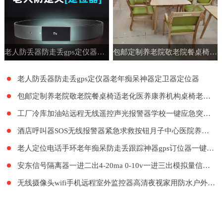
老人防丢器防走丢gps定仪器老年痴呆神器定卫器定位器
包邮定制养老院敬老院餐桌椅适老化医养康养机构桌椅老年公寓家具
老人防丢器防走丢gps定仪器老年痴呆神器定卫器定位器
包邮定制养老院敬老院餐桌椅适老化医养康养机构桌椅老年公寓家具
工厂冷库加油站远程无线遥控声光报警器学校一键应急突发紧急呼叫
酒店呼叫器SOS无线报警器紧急求救按钮月子中心医院养老院LORA远距离呼叫系统餐厅工厂餐饮呼叫器医护呼叫器
老人定位电话手环老年痴呆防走丢跟踪神器gps订位器一键报警手表
安东信号隔离器一进二出4-20ma 0-10v一进三出模拟量信号隔离器
无线摄像头wifi手机远程室外监控器高清夜视家用防水户外探头套装