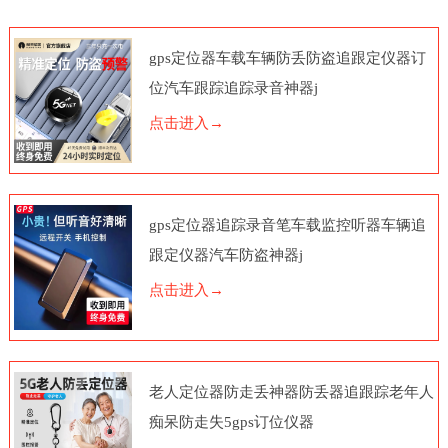
gps定位器车载车辆防丢防盗追跟定仪器订
位汽车跟踪追踪录音神器j
点击进入→
gps定位器追踪录音笔车载监控听器车辆追
跟定仪器汽车防盗神器j
点击进入→
老人定位器防走丢神器防丢器追跟踪老年人
痴呆防走失5gps订位仪器