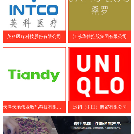
品和营养补充剂制造商、原料和配料供应
造商、药品制造商、医疗耗材供应商和相关
商、包装和设备制造商等。参展国家包括中
企业等专业人士。WHX Lagos展览会展示
国、日本、韩国、澳大利亚、美国、欧洲
了最新的医疗设备、技术和服务，包括医疗
等。展览会涵盖了各种保健食品及原料领
成像设备、手术器械、诊断设备、康复设
域，包括膳食补充剂、功能性食品、特殊医
英科医疗科技股份有限公司
江苏华佳控股集团有限公司
备、医疗耗材和药品等。参展商可以展示其
学用途食品、天然保健
最新的医疗设备、技术和服务，与其他业内
人士交流经验和建立联系。此外，WHX
Lagos展览会还提供了一系列的研讨会和论
坛，向参展商和参观者提供了医疗行业的最
新见解、经验和知识。展览会
天津天地伟业数码科技有限公司
迅销（中国）商贸有限公司