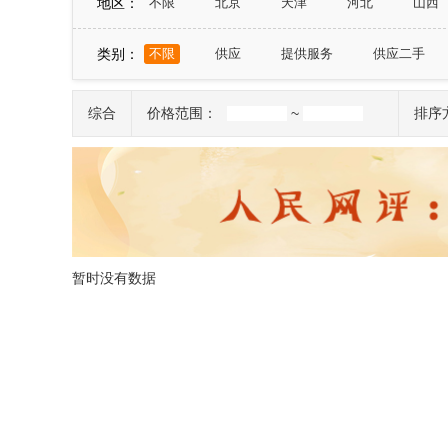
地区：
不限
北京
天津
河北
山西
山东
河南
湖北
湖南
广东
类别：
不限
供应
提供服务
供应二手
宁夏
新疆
台湾
香港
澳门
综合
价格范围：
~
排序
暂时没有数据