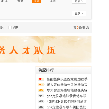
浙江
安徽
福建
江西
更多
西藏
陕西
甘肃
青海
更多
图片
VIP
共
0
条资源
供应排行
智能摄像头监控家用远程手
机带语音360度高清夜视室
老人定位器防走丢神器防丢
内无线免插电
器追跟踪老年人痴呆防走失
华为智选海雀智能摄像头5i
5gps订位仪器
室内家用手机远程360°无线
gps定位器追踪录音笔车载
监控摄像机
监控听器车辆追跟定仪器汽
4G防水NB-IOT物联网酒店
车防盗神器j
学校医院养老院老人社区卫
gps定位器车载车辆防丢防