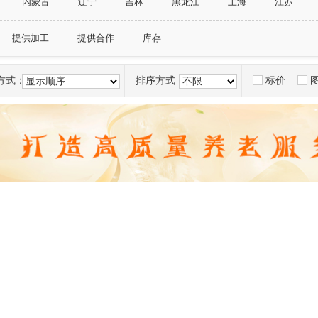
内蒙古
辽宁
吉林
黑龙江
上海
江苏
广西
海南
重庆市
四川
贵州
云南
提供加工
提供合作
库存
方式：
排序方式：
标价
显示顺序
不限