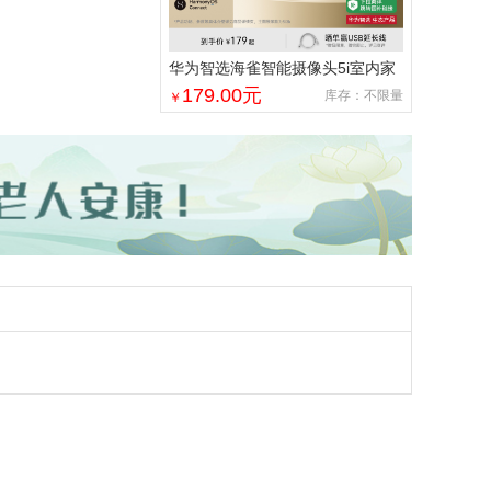
华为智选海雀智能摄像头5i室内家
用手机远程360°无线监控摄像机
179.00
元
库存：不限量
￥