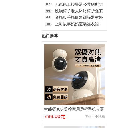
生间公共厕所一键式紧急无
盗追跟定仪器订位汽车跟踪
无线残卫报警器公共厕所防
线呼叫报警器按钮电话脑远
追踪录音神器j
水紧急按钮老人呼叫器残疾
洗澡椅子老人沐浴椅折叠安
程
人卫生间声光告警无需布线
全座椅带轮老年人专用冲凉
分指板手指康复训练器材矫
远距离大音量一键求助报警
坐便洗澡轮椅
正老人家用手部固定伸展器
上海故事妈妈夏装连衣裙
系统
2025新中式国风旗袍中老年
热门推荐
气质长裙母亲节
智能摄像头监控家用远程手机带语
音360度高清夜视室内无线免插电
98.00
元
库存：不限量
￥