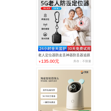
老人定位器防走丢神器防丢器追跟
踪老年人痴呆防走失5gps订位仪器
135.00
元
库存：不限量
￥