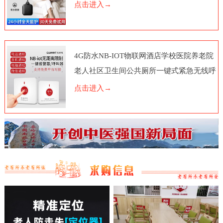
点击进入→
4G防水NB-IOT物联网酒店学校医院养老院
老人社区卫生间公共厕所一键式紧急无线呼
叫报警器按钮电话脑远程
点击进入→