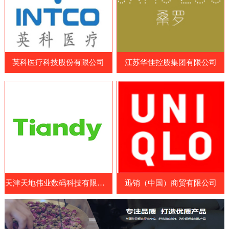
品和营养补充剂制造商、原料和配料供应
造商、药品制造商、医疗耗材供应商和相关
商、包装和设备制造商等。参展国家包括中
企业等专业人士。WHX Lagos展览会展示
国、日本、韩国、澳大利亚、美国、欧洲
了最新的医疗设备、技术和服务，包括医疗
等。展览会涵盖了各种保健食品及原料领
成像设备、手术器械、诊断设备、康复设
域，包括膳食补充剂、功能性食品、特殊医
英科医疗科技股份有限公司
江苏华佳控股集团有限公司
备、医疗耗材和药品等。参展商可以展示其
学用途食品、天然保健
最新的医疗设备、技术和服务，与其他业内
人士交流经验和建立联系。此外，WHX
Lagos展览会还提供了一系列的研讨会和论
坛，向参展商和参观者提供了医疗行业的最
新见解、经验和知识。展览会
天津天地伟业数码科技有限公司
迅销（中国）商贸有限公司