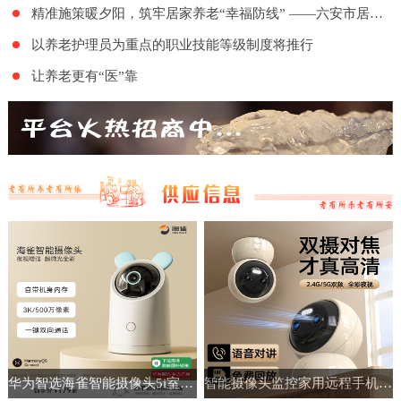
精准施策暖夕阳，筑牢居家养老“幸福防线” ——六安市居家和社区基本养老服务提升行动项目舒城地区的全面实施
以养老护理员为重点的职业技能等级制度将推行
让养老更有“医”靠
华为智选海雀智能摄像头5i室内家用手机远程360°无线监控摄像机
智能摄像头监控家用远程手机带语音360度高清夜视室内无线免插电