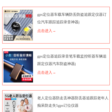
gps定位器车载车辆防丢防盗追跟定仪器订
位汽车跟踪追踪录音神器j
点击进入→
gps定位器追踪录音笔车载监控听器车辆追
跟定仪器汽车防盗神器j
点击进入→
老人定位器防走丢神器防丢器追跟踪老年人
痴呆防走失5gps订位仪器