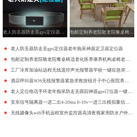
老人防丢器防走丢gps定仪器老年痴呆神器定卫器定位器
包邮定制养老院敬老院餐桌椅适老化医养康养机构桌椅老年公寓家具
老人防丢器防走丢gps定仪器老年痴呆神器定卫器定位器
包邮定制养老院敬老院餐桌椅适老化医养康养机构桌椅老年公寓家具
工厂冷库加油站远程无线遥控声光报警器学校一键应急突发紧急呼叫
酒店呼叫器SOS无线报警器紧急求救按钮月子中心医院养老院LORA远距离呼叫系统餐厅工厂餐饮呼叫器医护呼叫器
老人定位电话手环老年痴呆防走丢跟踪神器gps订位器一键报警手表
安东信号隔离器一进二出4-20ma 0-10v一进三出模拟量信号隔离器
无线摄像头wifi手机远程室外监控器高清夜视家用防水户外探头套装