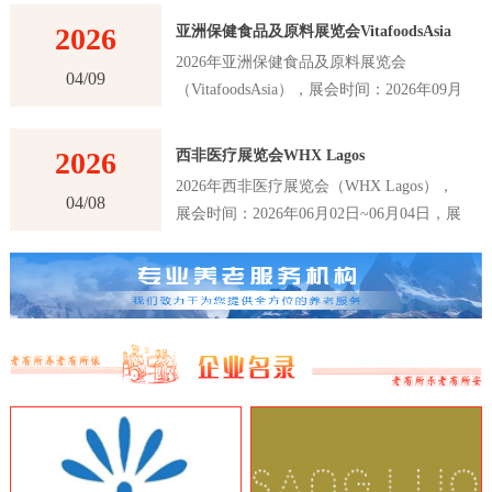
2026
亚洲保健食品及原料展览会VitafoodsAsia
2026年亚洲保健食品及原料展览会
04/09
（VitafoodsAsia），展会时间：2026年09月
02日~09月04日，展会地点：泰国-曼谷-60
New Ratchadapisek Rd., Khlong Toei,
2026
西非医疗展览会WHX Lagos
Bangkok 10110, Thailand-曼谷诗丽吉王后国
2026年西非医疗展览会（WHX Lagos），
家会议中心（QSNCC），主办方：Informa
04/08
展会时间：2026年06月02日~06月04日，展
Markets，举办周期：一年一届，展会面
会地点：尼日利亚-拉各斯-Plot 2 & 3, Water
积：30000平米，参展观众：41000人，参展
Corporation Dr, Victoria Island 106104,
商数量及参展品牌达到1120家。亚洲保健食
Annex, Lagos, 尼日利亚-拉各斯世博中心，
品及原料展览会VitafoodsAsia首届举办时间
主办方：英富曼展览集团，举办周期：一年
是在2011年，是亚洲最大的保健食品及原料
一届，展会面积：25000平米，参展观众：
展览会之一。展览会每年举办一次，为参展
16147人，参展商数量及参展品牌达到180
商和观众提供了一个交流和合作的平台，以
家。西非医疗展览会WHX Lagos是西非地
推动亚洲保健食品及原料行业的创新和发
区最大、最重要的医疗行业展览会之一，该
展。VitafoodsAsia展览会吸引了来自亚洲和
展览会是医疗行业的专业展览会，吸引了来
世界各地的专业人士和制造商，包括保健食
自世界各地的医疗设备制造商、医疗器械制