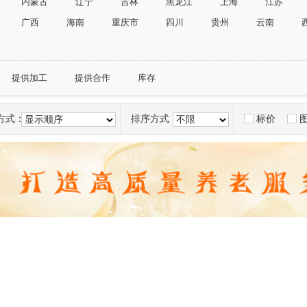
内蒙古
辽宁
吉林
黑龙江
上海
江苏
广西
海南
重庆市
四川
贵州
云南
提供加工
提供合作
库存
方式：
排序方式：
标价
显示顺序
不限