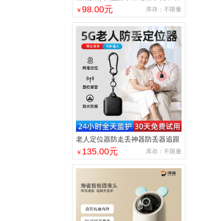
音360度高清夜视室内无线免插电
98.00
元
库存：不限量
￥
老人定位器防走丢神器防丢器追跟
踪老年人痴呆防走失5gps订位仪器
135.00
元
库存：不限量
￥