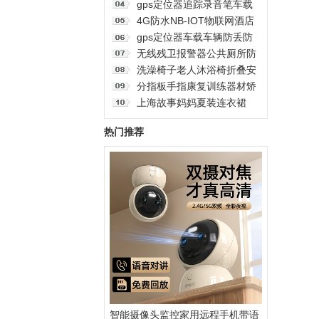
5gps订位仪器
室内家用手机远程360°无线
gps定位器追踪录音笔车载
监控摄像机
监控听器车辆追跟定仪器汽
4G防水NB-IOT物联网酒店
车防盗神器j
学校医院养老院老人社区卫
gps定位器车载车辆防丢防
生间公共厕所一键式紧急无
盗追跟定仪器订位汽车跟踪
无线残卫报警器公共厕所防
线呼叫报警器按钮电话脑远
追踪录音神器j
水紧急按钮老人呼叫器残疾
洗澡椅子老人沐浴椅折叠安
程
人卫生间声光告警无需布线
全座椅带轮老年人专用冲凉
分指板手指康复训练器材矫
远距离大音量一键求助报警
坐便洗澡轮椅
正老人家用手部固定伸展器
上海故事妈妈夏装连衣裙
系统
2025新中式国风旗袍中老年
热门推荐
气质长裙母亲节
智能摄像头监控家用远程手机带语