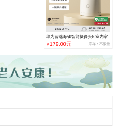
华为智选海雀智能摄像头5i室内家
用手机远程360°无线监控摄像机
179.00
元
库存：不限量
￥