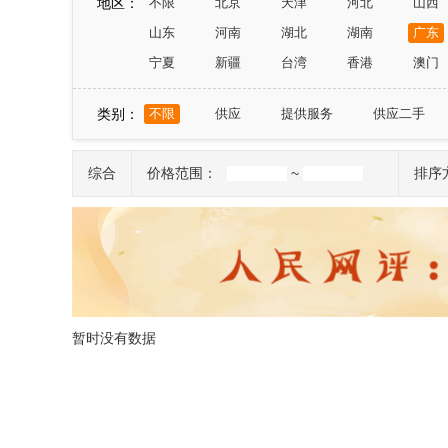
地区：
不限
北京
天津
河北
山西
山东
河南
湖北
湖南
广东
宁夏
新疆
台湾
香港
澳门
类别：
不限
供应
提供服务
供应二手
综合
价格范围：
~
排序
暂时没有数据