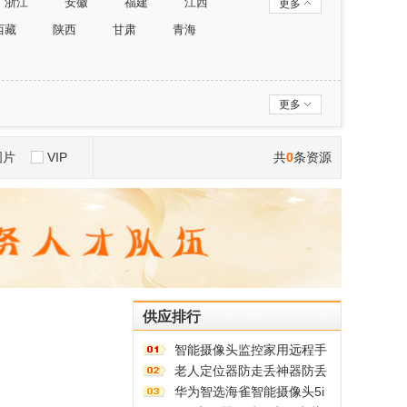
浙江
安徽
福建
江西
更多
西藏
陕西
甘肃
青海
更多
图片
VIP
共
0
条资源
供应排行
智能摄像头监控家用远程手
机带语音360度高清夜视室
老人定位器防走丢神器防丢
内无线免插电
器追跟踪老年人痴呆防走失
华为智选海雀智能摄像头5i