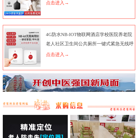
点击进入→
4G防水NB-IOT物联网酒店学校医院养老院
老人社区卫生间公共厕所一键式紧急无线呼
叫报警器按钮电话脑远程
点击进入→