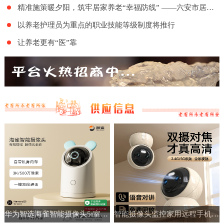
精准施策暖夕阳，筑牢居家养老“幸福防线” ——六安市居家和社区基本养老服务提升行动项目舒城地区的全面实施
以养老护理员为重点的职业技能等级制度将推行
让养老更有“医”靠
华为智选海雀智能摄像头5i室内家用手机远程360°无线监控摄像机
智能摄像头监控家用远程手机带语音360度高清夜视室内无线免插电