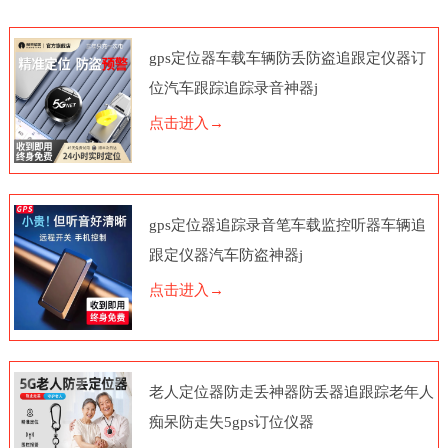
gps定位器车载车辆防丢防盗追跟定仪器订
位汽车跟踪追踪录音神器j
点击进入→
gps定位器追踪录音笔车载监控听器车辆追
跟定仪器汽车防盗神器j
点击进入→
老人定位器防走丢神器防丢器追跟踪老年人
痴呆防走失5gps订位仪器