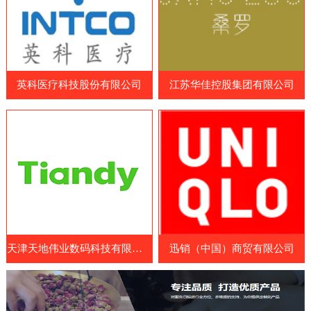
品和营养补充剂制造商、原料和配料供应
造商、药品制造商、医疗耗材供应商和相关
商、包装和设备制造商等。参展国家包括中
企业等专业人士。WHX Lagos展览会展示
国、日本、韩国、澳大利亚、美国、欧洲
了最新的医疗设备、技术和服务，包括医疗
等。展览会涵盖了各种保健食品及原料领
成像设备、手术器械、诊断设备、康复设
域，包括膳食补充剂、功能性食品、特殊医
英科医疗科技股份有限公司
江苏华佳控股集团有限公司
备、医疗耗材和药品等。参展商可以展示其
学用途食品、天然保健
最新的医疗设备、技术和服务，与其他业内
人士交流经验和建立联系。此外，WHX
Lagos展览会还提供了一系列的研讨会和论
坛，向参展商和参观者提供了医疗行业的最
新见解、经验和知识。展览会
天津天地伟业数码科技有限公司
迅销（中国）商贸有限公司