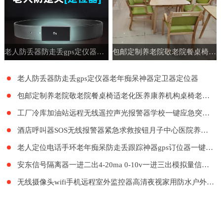
老人防丢器防走丢gps定仪器老年痴呆神器定卫器定位器
包邮定制养老院敬老院餐桌椅适老化医养康养机构桌椅老年公寓家具
老人防丢器防走丢gps定仪器老年痴呆神器定卫器定位器
包邮定制养老院敬老院餐桌椅适老化医养康养机构桌椅老年公寓家具
工厂冷库加油站远程无线遥控声光报警器学校一键应急突发紧急呼叫
酒店呼叫器SOS无线报警器紧急求救按钮月子中心医院养老院LORA远距离呼叫系统餐厅工厂餐饮呼叫器医护呼叫器
老人定位电话手环老年痴呆防走丢跟踪神器gps订位器一键报警手表
安东信号隔离器一进二出4-20ma 0-10v一进三出模拟量信号隔离器
无线摄像头wifi手机远程室外监控器高清夜视家用防水户外探头套装