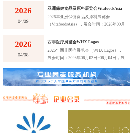
2026
亚洲保健食品及原料展览会VitafoodsAsia
2026年亚洲保健食品及原料展览会
04/09
（VitafoodsAsia），展会时间：2026年09月
02日~09月04日，展会地点：泰国-曼谷-60
New Ratchadapisek Rd., Khlong Toei,
2026
西非医疗展览会WHX Lagos
Bangkok 10110, Thailand-曼谷诗丽吉王后国
2026年西非医疗展览会（WHX Lagos），
家会议中心（QSNCC），主办方：Informa
04/08
展会时间：2026年06月02日~06月04日，展
Markets，举办周期：一年一届，展会面
会地点：尼日利亚-拉各斯-Plot 2 & 3, Water
积：30000平米，参展观众：41000人，参展
Corporation Dr, Victoria Island 106104,
商数量及参展品牌达到1120家。亚洲保健食
Annex, Lagos, 尼日利亚-拉各斯世博中心，
品及原料展览会VitafoodsAsia首届举办时间
主办方：英富曼展览集团，举办周期：一年
是在2011年，是亚洲最大的保健食品及原料
一届，展会面积：25000平米，参展观众：
展览会之一。展览会每年举办一次，为参展
16147人，参展商数量及参展品牌达到180
商和观众提供了一个交流和合作的平台，以
家。西非医疗展览会WHX Lagos是西非地
推动亚洲保健食品及原料行业的创新和发
区最大、最重要的医疗行业展览会之一，该
展。VitafoodsAsia展览会吸引了来自亚洲和
展览会是医疗行业的专业展览会，吸引了来
世界各地的专业人士和制造商，包括保健食
自世界各地的医疗设备制造商、医疗器械制