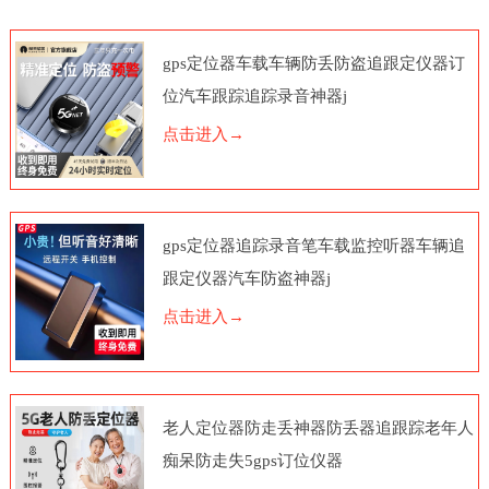
gps定位器车载车辆防丢防盗追跟定仪器订
位汽车跟踪追踪录音神器j
点击进入→
gps定位器追踪录音笔车载监控听器车辆追
跟定仪器汽车防盗神器j
点击进入→
老人定位器防走丢神器防丢器追跟踪老年人
痴呆防走失5gps订位仪器