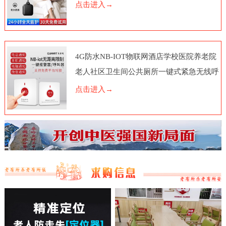
点击进入→
4G防水NB-IOT物联网酒店学校医院养老院
老人社区卫生间公共厕所一键式紧急无线呼
叫报警器按钮电话脑远程
点击进入→