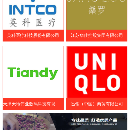
品和营养补充剂制造商、原料和配料供应
造商、药品制造商、医疗耗材供应商和相关
商、包装和设备制造商等。参展国家包括中
企业等专业人士。WHX Lagos展览会展示
国、日本、韩国、澳大利亚、美国、欧洲
了最新的医疗设备、技术和服务，包括医疗
等。展览会涵盖了各种保健食品及原料领
成像设备、手术器械、诊断设备、康复设
域，包括膳食补充剂、功能性食品、特殊医
英科医疗科技股份有限公司
江苏华佳控股集团有限公司
备、医疗耗材和药品等。参展商可以展示其
学用途食品、天然保健
最新的医疗设备、技术和服务，与其他业内
人士交流经验和建立联系。此外，WHX
Lagos展览会还提供了一系列的研讨会和论
坛，向参展商和参观者提供了医疗行业的最
新见解、经验和知识。展览会
天津天地伟业数码科技有限公司
迅销（中国）商贸有限公司