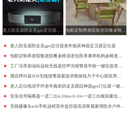
老人防丢器防走丢gps定仪器老年痴呆神器定卫器定位器
包邮定制养老院敬老院餐桌椅适老化医养康养机构桌椅老年公寓家具
老人防丢器防走丢gps定仪器老年痴呆神器定卫器定位器
包邮定制养老院敬老院餐桌椅适老化医养康养机构桌椅老年公寓家具
工厂冷库加油站远程无线遥控声光报警器学校一键应急突发紧急呼叫
酒店呼叫器SOS无线报警器紧急求救按钮月子中心医院养老院LORA远距离呼叫系统餐厅工厂餐饮呼叫器医护呼叫器
老人定位电话手环老年痴呆防走丢跟踪神器gps订位器一键报警手表
安东信号隔离器一进二出4-20ma 0-10v一进三出模拟量信号隔离器
无线摄像头wifi手机远程室外监控器高清夜视家用防水户外探头套装