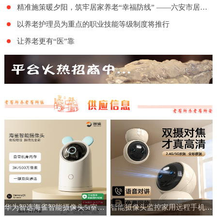
精准施策暖夕阳，筑牢居家养老“幸福防线” ——六安市居家和社区基本养老服务提升行动项目舒城地区的全面实施
以养老护理员为重点的职业技能等级制度将推行
让养老更有“医”靠
华为智选海雀智能摄像头5i室内家用手机远程360°无线监控摄像机
智能摄像头监控家用远程手机带语音360度高清夜视室内无线免插电