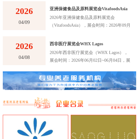
2026
亚洲保健食品及原料展览会VitafoodsAsia
2026年亚洲保健食品及原料展览会
04/09
（VitafoodsAsia），展会时间：2026年09月
02日~09月04日，展会地点：泰国-曼谷-60
New Ratchadapisek Rd., Khlong Toei,
2026
西非医疗展览会WHX Lagos
Bangkok 10110, Thailand-曼谷诗丽吉王后国
2026年西非医疗展览会（WHX Lagos），
家会议中心（QSNCC），主办方：Informa
04/08
展会时间：2026年06月02日~06月04日，展
Markets，举办周期：一年一届，展会面
会地点：尼日利亚-拉各斯-Plot 2 & 3, Water
积：30000平米，参展观众：41000人，参展
Corporation Dr, Victoria Island 106104,
商数量及参展品牌达到1120家。亚洲保健食
Annex, Lagos, 尼日利亚-拉各斯世博中心，
品及原料展览会VitafoodsAsia首届举办时间
主办方：英富曼展览集团，举办周期：一年
是在2011年，是亚洲最大的保健食品及原料
一届，展会面积：25000平米，参展观众：
展览会之一。展览会每年举办一次，为参展
16147人，参展商数量及参展品牌达到180
商和观众提供了一个交流和合作的平台，以
家。西非医疗展览会WHX Lagos是西非地
推动亚洲保健食品及原料行业的创新和发
区最大、最重要的医疗行业展览会之一，该
展。VitafoodsAsia展览会吸引了来自亚洲和
展览会是医疗行业的专业展览会，吸引了来
世界各地的专业人士和制造商，包括保健食
自世界各地的医疗设备制造商、医疗器械制