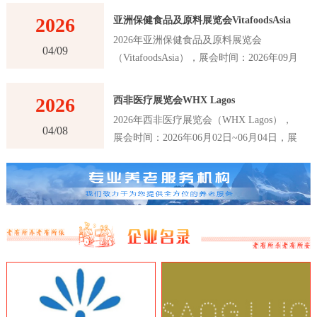
2026
亚洲保健食品及原料展览会VitafoodsAsia
2026年亚洲保健食品及原料展览会
04/09
（VitafoodsAsia），展会时间：2026年09月
02日~09月04日，展会地点：泰国-曼谷-60
New Ratchadapisek Rd., Khlong Toei,
2026
西非医疗展览会WHX Lagos
Bangkok 10110, Thailand-曼谷诗丽吉王后国
2026年西非医疗展览会（WHX Lagos），
家会议中心（QSNCC），主办方：Informa
04/08
展会时间：2026年06月02日~06月04日，展
Markets，举办周期：一年一届，展会面
会地点：尼日利亚-拉各斯-Plot 2 & 3, Water
积：30000平米，参展观众：41000人，参展
Corporation Dr, Victoria Island 106104,
商数量及参展品牌达到1120家。亚洲保健食
Annex, Lagos, 尼日利亚-拉各斯世博中心，
品及原料展览会VitafoodsAsia首届举办时间
主办方：英富曼展览集团，举办周期：一年
是在2011年，是亚洲最大的保健食品及原料
一届，展会面积：25000平米，参展观众：
展览会之一。展览会每年举办一次，为参展
16147人，参展商数量及参展品牌达到180
商和观众提供了一个交流和合作的平台，以
家。西非医疗展览会WHX Lagos是西非地
推动亚洲保健食品及原料行业的创新和发
区最大、最重要的医疗行业展览会之一，该
展。VitafoodsAsia展览会吸引了来自亚洲和
展览会是医疗行业的专业展览会，吸引了来
世界各地的专业人士和制造商，包括保健食
自世界各地的医疗设备制造商、医疗器械制