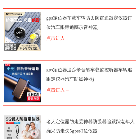
gps定位器车载车辆防丢防盗追跟定仪器订
位汽车跟踪追踪录音神器j
点击进入→
gps定位器追踪录音笔车载监控听器车辆追
跟定仪器汽车防盗神器j
点击进入→
老人定位器防走丢神器防丢器追跟踪老年人
痴呆防走失5gps订位仪器