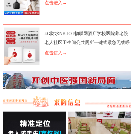
点击进入→
4G防水NB-IOT物联网酒店学校医院养老院
老人社区卫生间公共厕所一键式紧急无线呼
叫报警器按钮电话脑远程
点击进入→