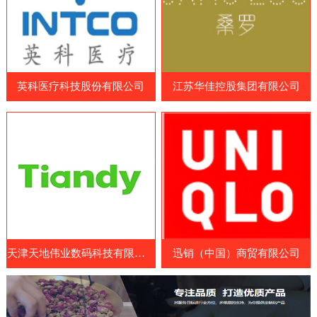
品和营养补充剂制造商、原料和配料供应
造商、药品制造商、医疗耗材供应商和相关
商、包装和设备制造商等。参展国家包括中
企业等专业人士。WHX Lagos展览会展示
国、日本、韩国、澳大利亚、美国、欧洲
了最新的医疗设备、技术和服务，包括医疗
等。展览会涵盖了各种保健食品及原料领
成像设备、手术器械、诊断设备、康复设
域，包括膳食补充剂、功能性食品、特殊医
英科医疗科技股份有限公司
江苏华佳控股集团有限公司
备、医疗耗材和药品等。参展商可以展示其
学用途食品、天然保健
最新的医疗设备、技术和服务，与其他业内
人士交流经验和建立联系。此外，WHX
Lagos展览会还提供了一系列的研讨会和论
坛，向参展商和参观者提供了医疗行业的最
新见解、经验和知识。展览会
天津天地伟业数码科技有限公司
迅销（中国）商贸有限公司