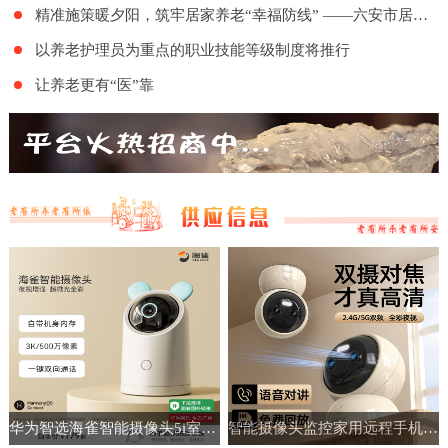
精准施策暖夕阳，筑牢居家养老“幸福防线” ——六安市居家和社区基本养老服务提升行动项目舒城地区的全面实施
以养老护理员为重点的职业技能等级制度将推行
让养老更有“医”靠
华为智选海雀智能摄像头5i室内家用手机远程360°无线监控摄像机
智能摄像头监控家用远程手机带语音360度高清夜视室内无线免插电