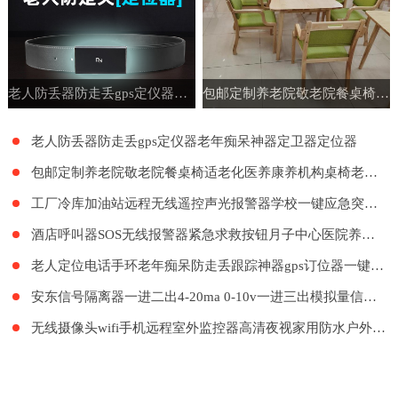
老人防丢器防走丢gps定仪器老年痴呆神器定卫器定位器
包邮定制养老院敬老院餐桌椅适老化医养康养机构桌椅老年公寓家具
老人防丢器防走丢gps定仪器老年痴呆神器定卫器定位器
包邮定制养老院敬老院餐桌椅适老化医养康养机构桌椅老年公寓家具
工厂冷库加油站远程无线遥控声光报警器学校一键应急突发紧急呼叫
酒店呼叫器SOS无线报警器紧急求救按钮月子中心医院养老院LORA远距离呼叫系统餐厅工厂餐饮呼叫器医护呼叫器
老人定位电话手环老年痴呆防走丢跟踪神器gps订位器一键报警手表
安东信号隔离器一进二出4-20ma 0-10v一进三出模拟量信号隔离器
无线摄像头wifi手机远程室外监控器高清夜视家用防水户外探头套装